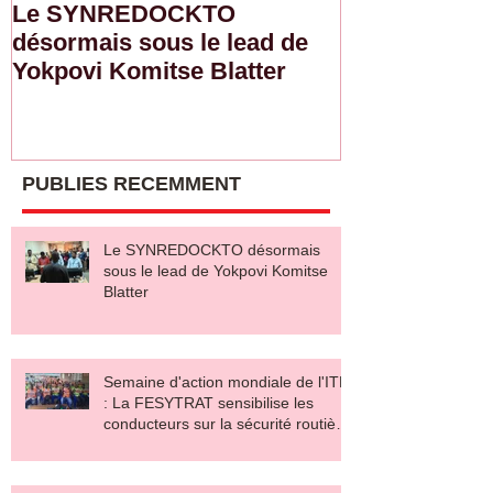
Le SYNREDOCKTO
Semaine d'ac
désormais sous le lead de
de l'ITF : L
Yokpovi Komitse Blatter
sensibilise l
sur la sécurit
salaire décen
PUBLIES RECEMMENT
Le SYNREDOCKTO désormais
sous le lead de Yokpovi Komitse
Blatter
Semaine d'action mondiale de l'ITF
: La FESYTRAT sensibilise les
conducteurs sur la sécurité routière
et le salaire décent