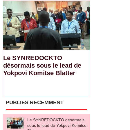
Le SYNREDOCKTO
Semaine d'ac
désormais sous le lead de
de l'ITF : L
Yokpovi Komitse Blatter
sensibilise l
sur la sécurit
salaire décen
PUBLIES RECEMMENT
Le SYNREDOCKTO désormais
sous le lead de Yokpovi Komitse