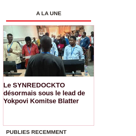
FESYTRAT sensibilise les
pour une meilleu
conducteurs sur la
gouvernance
sécurité routière et le
A LA UNE
salaire décent
Le SYNREDOCKTO
Semaine d'ac
désormais sous le lead de
de l'ITF : L
Yokpovi Komitse Blatter
sensibilise l
sur la sécurit
salaire décen
PUBLIES RECEMMENT