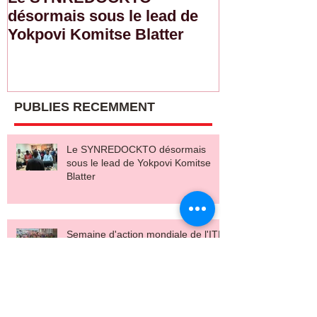
désormais sous le lead de
de l'ITF : L
Yokpovi Komitse Blatter
sensibilise l
sur la sécurit
salaire décen
PUBLIES RECEMMENT
Le SYNREDOCKTO désormais
sous le lead de Yokpovi Komitse
Blatter
Semaine d'action mondiale de l'ITF
: La FESYTRAT sensibilise les
conducteurs sur la sécurité routière
et le salaire décent
SYNACOTATRI-Togo : Le souffle de