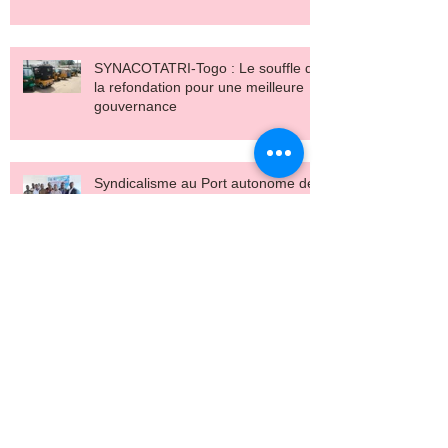
et le salaire décent
SYNACOTATRI-Togo : Le souffle de
la refondation pour une meilleure
gouvernance
Syndicalisme au Port autonome de
Lomé : Le SYNATREPAL renouvelle
son bureau pour plus d’efficacité
Transport au Togo : USYNCOTRIT
pour porter la voix des conducteurs
de tricycles
Syndicalisme au Port de Lomé :