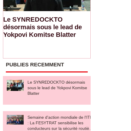
Le SYNREDOCKTO
Semaine d'ac
désormais sous le lead de
de l'ITF : L
Yokpovi Komitse Blatter
sensibilise l
sur la sécurit
salaire décen
PUBLIES RECEMMENT
Le SYNREDOCKTO désormais
sous le lead de Yokpovi Komitse
Blatter
Semaine d'action mondiale de l'ITF
: La FESYTRAT sensibilise les
conducteurs sur la sécurité routière