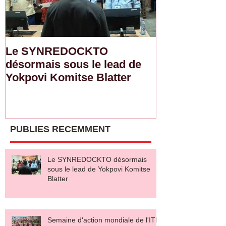
Le SYNREDOCKTO
Semaine d'ac
désormais sous le lead de
de l'ITF : L
Yokpovi Komitse Blatter
sensibilise l
sur la sécurit
salaire décen
PUBLIES RECEMMENT
Le SYNREDOCKTO désormais
sous le lead de Yokpovi Komitse
Blatter
Semaine d'action mondiale de l'ITF