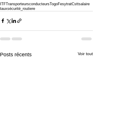
ITF
Transporteurs
conducteurs
Togo
Fesytrat
Cstt
salaire
taux
sécurité_routiere
Voir tout
Posts récents