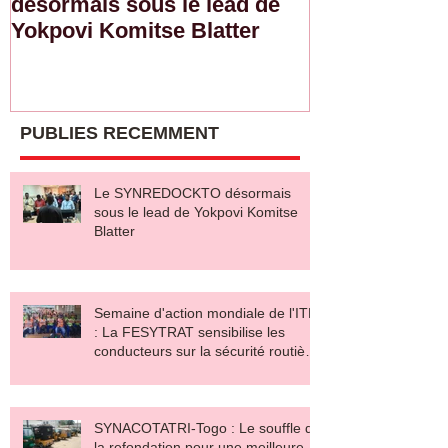
désormais sous le lead de
de l'ITF : L
Yokpovi Komitse Blatter
sensibilise l
sur la sécurit
salaire décen
PUBLIES RECEMMENT
Le SYNREDOCKTO désormais
sous le lead de Yokpovi Komitse
Blatter
Semaine d'action mondiale de l'ITF
: La FESYTRAT sensibilise les
conducteurs sur la sécurité routière
et le salaire décent
SYNACOTATRI-Togo : Le souffle de
la refondation pour une meilleure