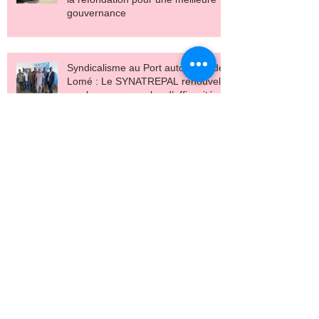
gouvernance
Syndicalisme au Port autonome de
Lomé : Le SYNATREPAL renouvelle
son bureau pour plus d’efficacité
Transport au Togo : USYNCOTRIT
pour porter la voix des conducteurs
de tricycles
Syndicalisme au Port de Lomé :
ADEWI Nika prend les commandes
du SGM-PAL