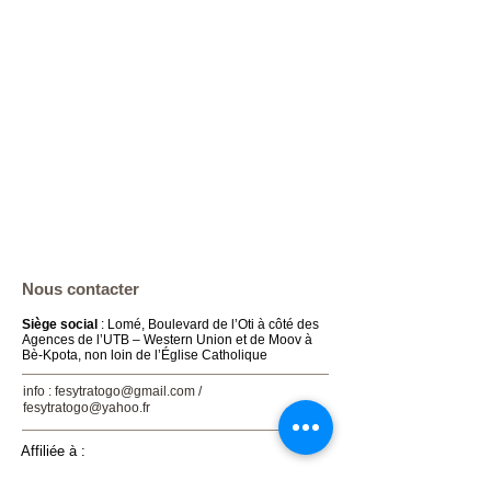
​​​Nous contacter
Siège social
: Lomé, Boulevard de l’Oti à côté des
Agences de l’UTB – Western Union et de Moov à
Bè-Kpota, non loin de l’Église Catholique
info :
fesytratogo@gmail.com
/
fesytratogo@yahoo.fr
Affiliée à :
- La Confédération Syndicale des Travailleurs