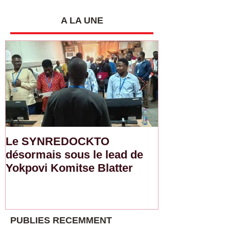
conducteurs sur la
gouvernance
sécurité routière et le
A LA UNE
salaire décent
Le SYNREDOCKTO
Semaine d'ac
désormais sous le lead de
de l'ITF : L
Yokpovi Komitse Blatter
sensibilise l
sur la sécurit
salaire décen
PUBLIES RECEMMENT