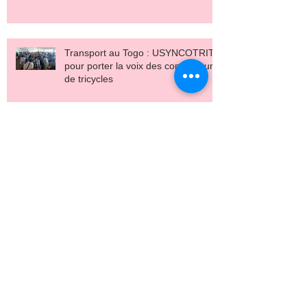
Transport au Togo : USYNCOTRIT
pour porter la voix des conducteurs
de tricycles
Syndicalisme au Port de Lomé :
ADEWI Nika prend les commandes
du SGM-PAL
Les membres de SYNTRASEMTO
à l'école de la liberté syndicale et
de la négociation collective
Les vidangeurs de Lomé passent à