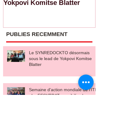
Yokpovi Komitse Blatter
sensibilise l
sur la sécurit
salaire décen
PUBLIES RECEMMENT
Le SYNREDOCKTO désormais
sous le lead de Yokpovi Komitse
Blatter
Semaine d'action mondiale de l'ITF
: La FESYTRAT sensibilise les
conducteurs sur la sécurité routière
et le salaire décent
SYNACOTATRI-Togo : Le souffle de
la refondation pour une meilleure
gouvernance